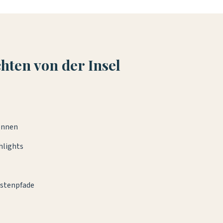
hten von der Insel
können
hlights
istenpfade