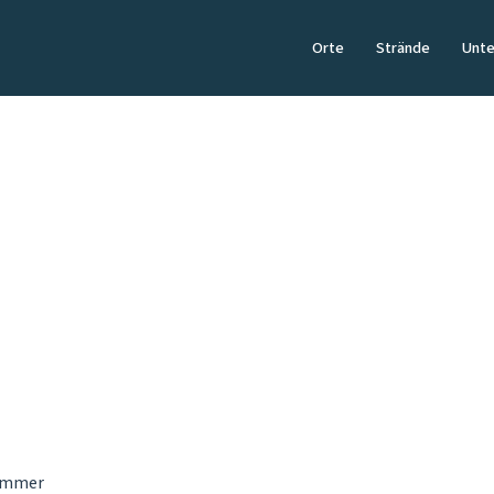
Orte
Strände
Unte
AKTUELLES
Sylt Blog
Tipps, News und Geschichten