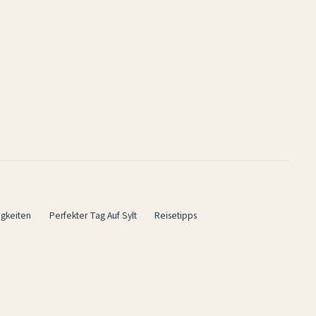
igkeiten
Perfekter Tag Auf Sylt
Reisetipps