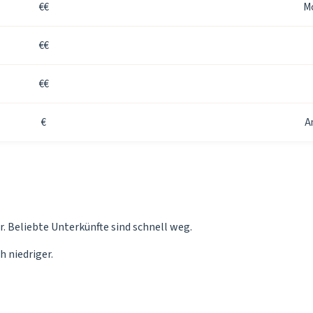
€€
Mo
€€
€€
€
A
 Beliebte Unterkünfte sind schnell weg.
h niedriger.