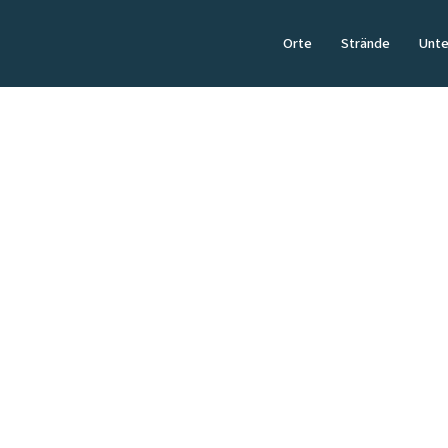
Orte
Strände
Unte
ÜBERNACHTEN
Unterkünfte
Wo schlafen auf Sylt?