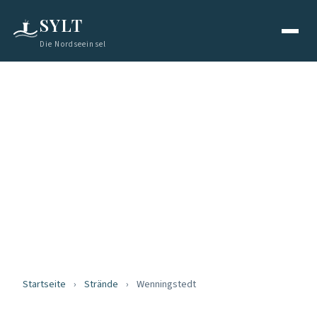
SYLT
Die Nordseeinsel
STRÄNDE
Strand
Wenningstedt
Der familienfreundliche Klassiker
Startseite
›
Strände
›
Wenningstedt