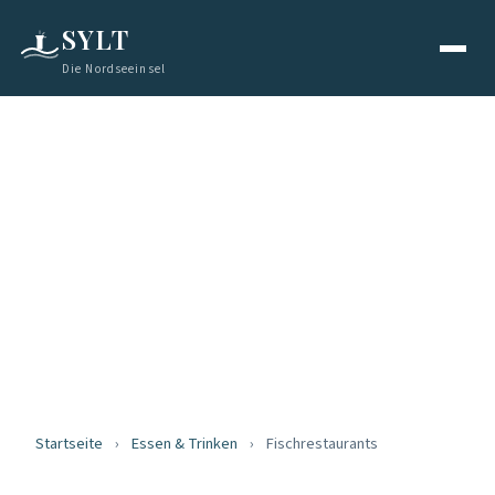
SYLT
Die Nordseeinsel
ESSEN & TRINKEN
Fischrestaurants
auf Sylt
Frisch aus der Nordsee
Startseite
›
Essen & Trinken
›
Fischrestaurants