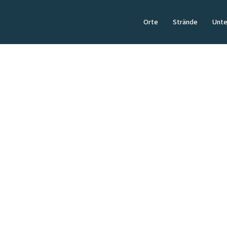
Orte
Strände
Unte
AKTIVITÄTEN
Golf auf Sylt
Abschlag mit Meerblick