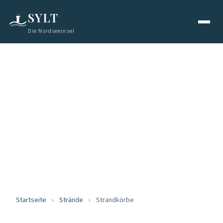
SYLT
Die Nordseeinsel
STRÄNDE
Strandkörbe auf
Sylt
Das Symbol der Insel
Startseite
›
Strände
›
Strandkörbe