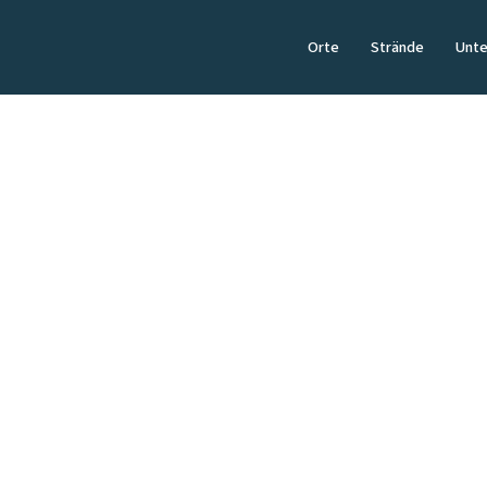
Orte
Strände
Unte
VERANSTALTUNGEN
Sylter Muscheltag
Kulinarisches Highlight