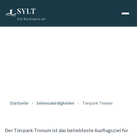
SYLT
Die Nordseeinsel
SEHENSWÜRDIGKEITEN
Tierpark Tinnum
Tiere erleben auf Sylt
Startseite
›
Sehenswürdigkeiten
›
Tierpark Tinnum
Der Tierpark Tinnum ist das beliebteste Ausflugsziel für