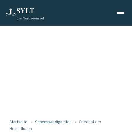
SYLT
Die Nordseeinsel
SEHENSWÜRDIGKEITEN
Friedhof der
Heimatlosen
Stiller Gedenkort
Startseite
›
Sehenswürdigkeiten
›
Friedhof der
Heimatlosen