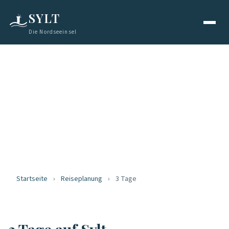
SYLT
Die Nordseeinsel
REISEPLANUNG
3 Tage Sylt
Kurztrip-Programm
Startseite
›
Reiseplanung
›
3 Tage