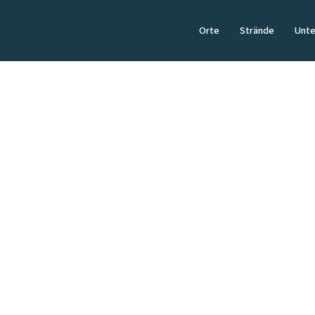
Orte
Strände
Unte
PRAKTISCHES
Bus & Nahverkeh
Sylt ohne Auto