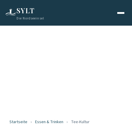
SYLT
Die Nordseeinsel
ESSEN & TRINKEN
Friesische
Teekultur
Tradition in der Tasse
Startseite
›
Essen & Trinken
›
Tee-Kultur