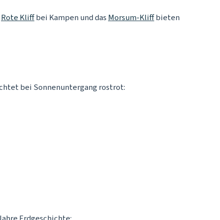
s
Rote Kliff
bei Kampen und das
Morsum-Kliff
bieten
uchtet bei Sonnenuntergang rostrot:
Jahre Erdgeschichte: