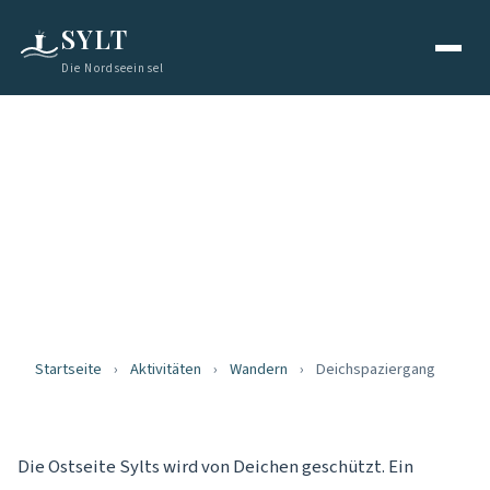
SYLT
Die Nordseeinsel
WANDERN
Deichspaziergang
Wandern mit Wattblick
Startseite
›
Aktivitäten
›
Wandern
›
Deichspaziergang
Die Ostseite Sylts wird von Deichen geschützt. Ein